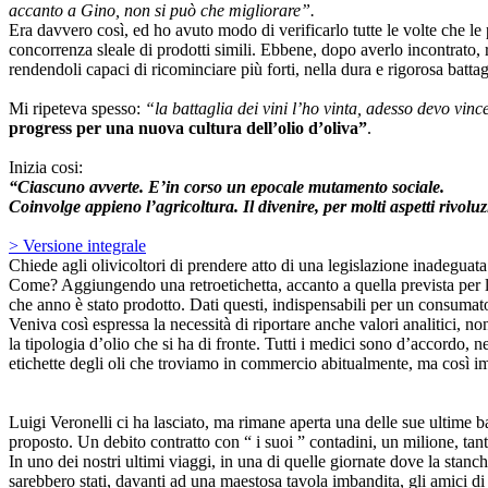
accanto a Gino, non si può che migliorare”.
Era davvero così, ed ho avuto modo di verificarlo tutte le volte che le p
concorrenza sleale di prodotti simili. Ebbene, dopo averlo incontrato, 
rendendoli capaci di ricominciare più forti, nella dura e rigorosa battagl
Mi ripeteva spesso:
“la battaglia dei vini l’ho vinta, adesso devo vince
progress per una nuova cultura dell’olio d’oliva”
.
Inizia cosi:
“Ciascuno avverte. E’in corso un epocale mutamento sociale.
Coinvolge appieno l’agricoltura. Il divenire, per molti aspetti rivolu
> Versione integrale
Chiede agli olivicoltori di prendere atto di una legislazione inadeguata e
Come? Aggiungendo una retroetichetta, accanto a quella prevista per le
che anno è stato prodotto. Dati questi, indispensabili per un consumatore
Veniva così espressa la necessità di riportare anche valori analitici, n
la tipologia d’olio che si ha di fronte. Tutti i medici sono d’accordo, 
etichette degli oli che troviamo in commercio abitualmente, ma così im
Luigi Veronelli ci ha lasciato, ma rimane aperta una delle sue ultime b
proposto. Un debito contratto con “ i suoi ” contadini, un milione, tanti 
In uno dei nostri ultimi viaggi, in una di quelle giornate dove la stanc
sarebbero stati, davanti ad una maestosa tavola imbandita, gli amici di