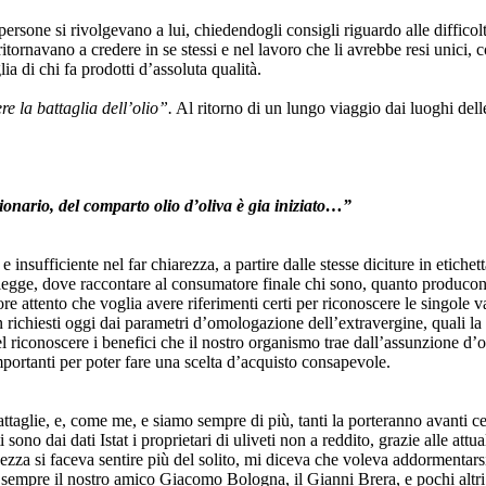
ersone si rivolgevano a lui, chiedendogli consigli riguardo alle difficoltà
ritornavano a credere in se stessi e nel lavoro che li avrebbe resi unici,
ia di chi fa prodotti d’assoluta qualità.
re la battaglia dell’olio”.
Al ritorno di un lungo viaggio dai luoghi delle
zionario, del comparto olio d’oliva è gia iniziato…”
 insufficiente nel far chiarezza, a partire dalle stesse diciture in etichet
gge, dove raccontare al consumatore finale chi sono, quanto producono, qu
 attento che voglia avere riferimenti certi per riconoscere le singole vari
on richiesti oggi dai parametri d’omologazione dell’extravergine, quali la
nel riconoscere i benefici che il nostro organismo trae dall’assunzione d
portanti per poter fare una scelta d’acquisto consapevole.
attaglie, e, come me, e siamo sempre di più, tanti la porteranno avanti ce
sono dai dati Istat i proprietari di uliveti non a reddito, grazie alle attu
hezza si faceva sentire più del solito, mi diceva che voleva addormentars
 sempre il nostro amico Giacomo Bologna, il Gianni Brera, e pochi altri.