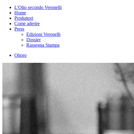
L'Olio secondo Veronelli
Home
Produttori
Come aderire
Press
Edizioni Veronelli
Dossier
Rassegna Stampa
Olioro