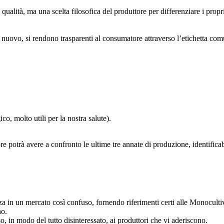
lità, ma una scelta filosofica del produttore per differenziare i propri ol
nuovo, si rendono trasparenti al consumatore attraverso l’etichetta co
ico, molto utili per la nostra salute).
ore potrà avere a confronto le ultime tre annate di produzione, identificab
a in un mercato così confuso, fornendo riferimenti certi alle Monocultiva
no.
, in modo del tutto disinteressato, ai produttori che vi aderiscono.