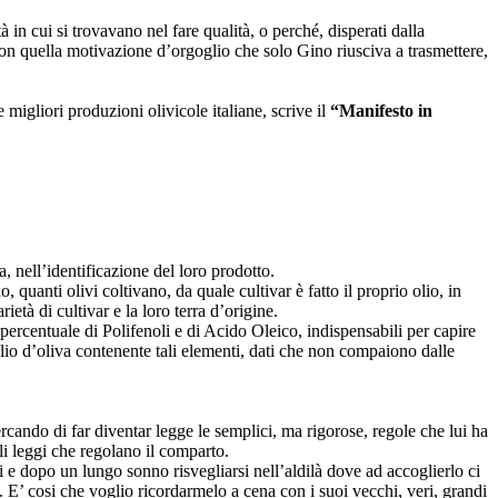
 in cui si trovavano nel fare qualità, o perché, disperati dalla
 con quella motivazione d’orgoglio che solo Gino riusciva a trasmettere,
 migliori produzioni olivicole italiane, scrive il
“Manifesto in
ta, nell’identificazione del loro prodotto.
anti olivi coltivano, da quale cultivar è fatto il proprio olio, in
età di cultivar e la loro terra d’origine.
 percentuale di Polifenoli e di Acido Oleico, indispensabili per capire
’olio d’oliva contenente tali elementi, dati che non compaiono dalle
rcando di far diventar legge le semplici, ma rigorose, regole che lui ha
ali leggi che regolano il comparto.
i e dopo un lungo sonno risvegliarsi nell’aldilà dove ad accoglierlo ci
 E’ cosi che voglio ricordarmelo a cena con i suoi vecchi, veri, grandi